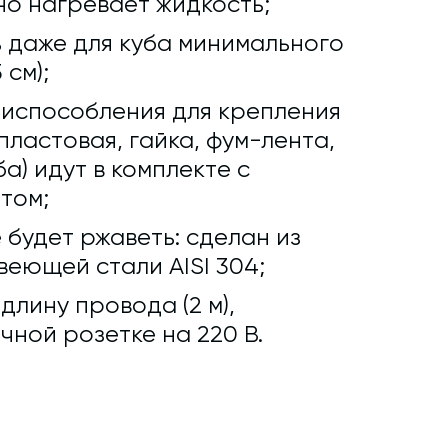
о нагревает жидкость;
 даже для куба минимального
 см);
риспособления для крепления
ластовая, гайка, фум-лента,
а) идут в комплекте с
том;
 будет ржаветь: сделан из
еющей стали AISI 304;
лину провода (2 м),
чной розетке на 220 В.