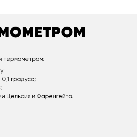
РМОМЕТРОМ
м термометром:
у;
0,1 градуса;
;
и Цельсия и Фаренгейта.