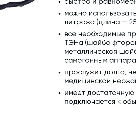
быстро и равномерн
можно использовать
литража (длина — 25
все необходимые п
ТЭНа (шайба фтороп
металлическая шайб
самогонным аппара
прослужит долго, не
медицинской нержав
имеет достаточную д
подключается к обы